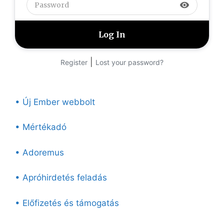
visibility
|
Register
Lost your password?
• Új Ember webbolt
• Mértékadó
• Adoremus
• Apróhirdetés feladás
• Előfizetés és támogatás