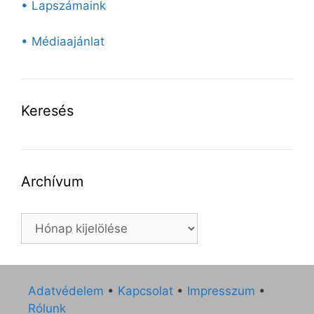
• Lapszámaink
• Médiaajánlat
Keresés
Archívum
Archívum
Adatvédelem
•
Kapcsolat
•
Impresszum
•
Rólunk