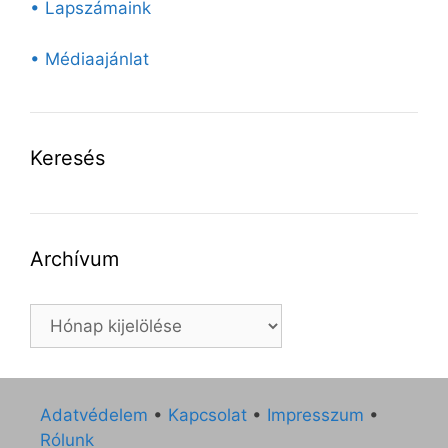
• Lapszámaink
• Médiaajánlat
Keresés
Archívum
Archívum
Adatvédelem
•
Kapcsolat
•
Impresszum
•
Rólunk