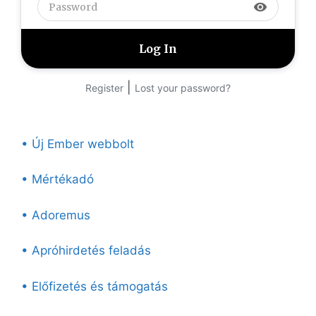
visibility
|
Register
Lost your password?
• Új Ember webbolt
• Mértékadó
• Adoremus
• Apróhirdetés feladás
• Előfizetés és támogatás