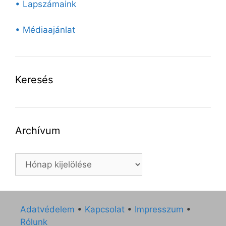
• Lapszámaink
• Médiaajánlat
Keresés
Archívum
Archívum
Adatvédelem
•
Kapcsolat
•
Impresszum
•
Rólunk