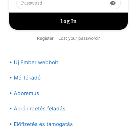
visibility
|
Register
Lost your password?
• Új Ember webbolt
• Mértékadó
• Adoremus
• Apróhirdetés feladás
• Előfizetés és támogatás