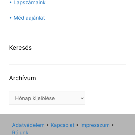
• Lapszámaink
• Médiaajánlat
Keresés
Archívum
Archívum
Adatvédelem
•
Kapcsolat
•
Impresszum
•
Rólunk