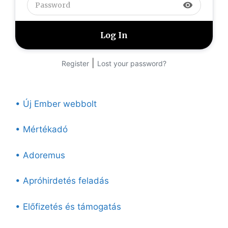
visibility
|
Register
Lost your password?
• Új Ember webbolt
• Mértékadó
• Adoremus
• Apróhirdetés feladás
• Előfizetés és támogatás