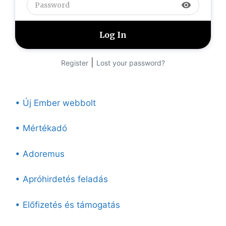
visibility
|
Register
Lost your password?
• Új Ember webbolt
• Mértékadó
• Adoremus
• Apróhirdetés feladás
• Előfizetés és támogatás