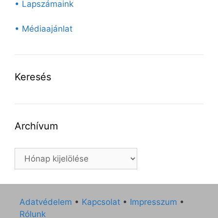
• Lapszámaink
• Médiaajánlat
Keresés
Archívum
Archívum
Adatvédelem
•
Kapcsolat
•
Impresszum
•
Rólunk