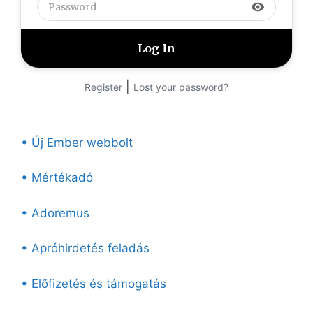
visibility
|
Register
Lost your password?
• Új Ember webbolt
• Mértékadó
• Adoremus
• Apróhirdetés feladás
• Előfizetés és támogatás