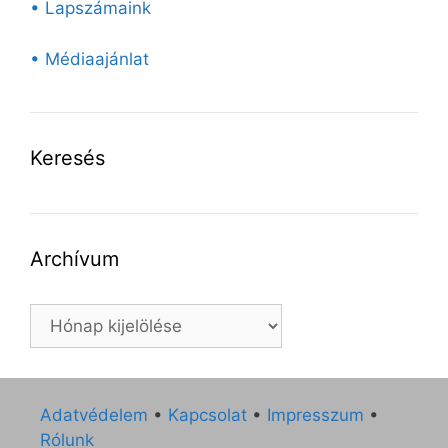
• Lapszámaink
• Médiaajánlat
Keresés
Archívum
Archívum
Adatvédelem
•
Kapcsolat
•
Impresszum
•
Rólunk