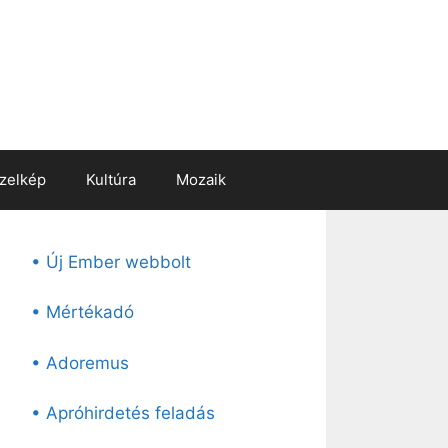
zelkép
Kultúra
Mozaik
• Új Ember webbolt
• Mértékadó
• Adoremus
• Apróhirdetés feladás