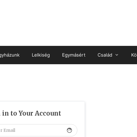
gyházunk
Lelkiség
Egymásért
Család
Kö
 in to Your Account
face