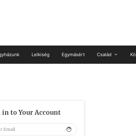
gyházunk
Lelkiség
Egymásért
Család
Kö
 in to Your Account
face