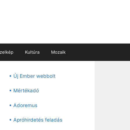
zelkép
Kultúra
Mozaik
• Új Ember webbolt
• Mértékadó
• Adoremus
• Apróhirdetés feladás