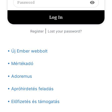
visibility
|
Register
Lost your password?
• Új Ember webbolt
• Mértékadó
• Adoremus
• Apróhirdetés feladás
• Előfizetés és támogatás