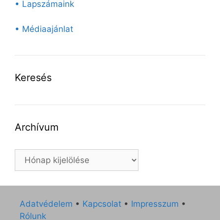
• Lapszámaink
• Médiaajánlat
Keresés
Archívum
Archívum
Adatvédelem
•
Kapcsolat
•
Impresszum
•
Rólunk