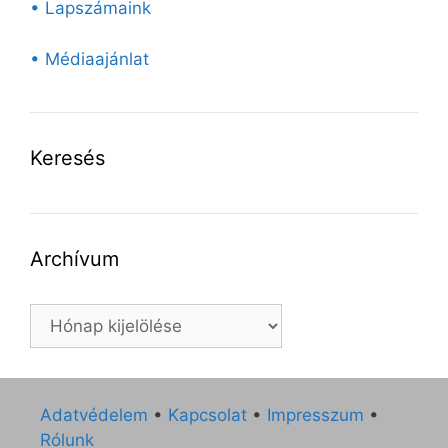
• Lapszámaink
• Médiaajánlat
Keresés
Archívum
Archívum
Adatvédelem
•
Kapcsolat
•
Impresszum
•
Rólunk