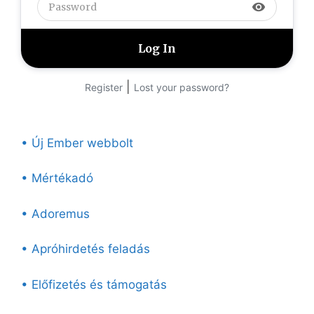
visibility
|
Register
Lost your password?
• Új Ember webbolt
• Mértékadó
• Adoremus
• Apróhirdetés feladás
• Előfizetés és támogatás