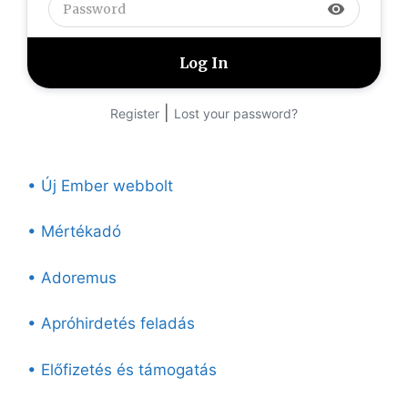
visibility
|
Register
Lost your password?
• Új Ember webbolt
• Mértékadó
• Adoremus
• Apróhirdetés feladás
• Előfizetés és támogatás