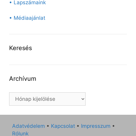
• Lapszámaink
• Médiaajánlat
Keresés
Archívum
Archívum
Adatvédelem
•
Kapcsolat
•
Impresszum
•
Rólunk