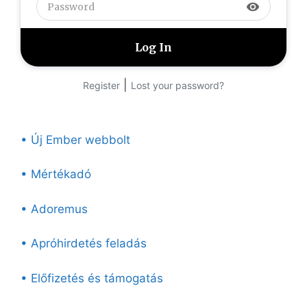
visibility
|
Register
Lost your password?
• Új Ember webbolt
• Mértékadó
• Adoremus
• Apróhirdetés feladás
• Előfizetés és támogatás