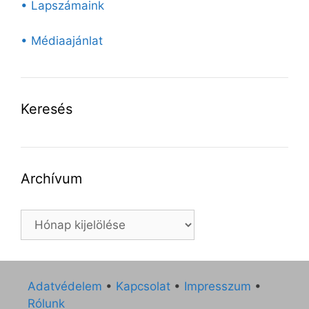
• Lapszámaink
• Médiaajánlat
Keresés
Archívum
Archívum
Adatvédelem
•
Kapcsolat
•
Impresszum
•
Rólunk