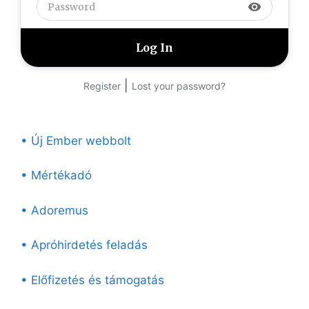
visibility
|
Register
Lost your password?
• Új Ember webbolt
• Mértékadó
• Adoremus
• Apróhirdetés feladás
• Előfizetés és támogatás