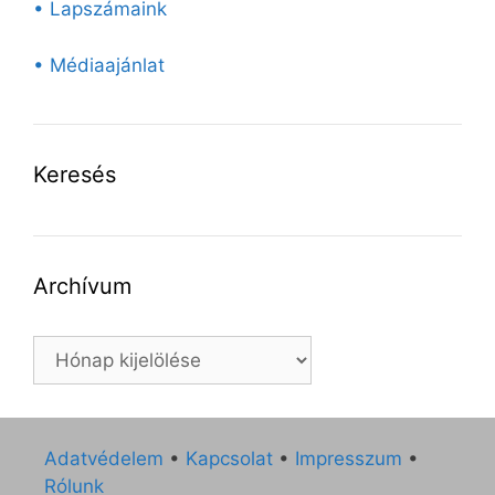
• Lapszámaink
• Médiaajánlat
Keresés
Archívum
Archívum
Adatvédelem
•
Kapcsolat
•
Impresszum
•
Rólunk