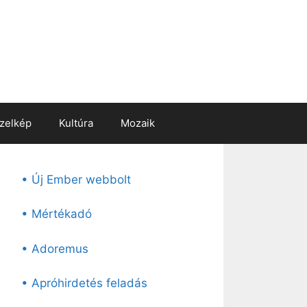
zelkép
Kultúra
Mozaik
• Új Ember webbolt
• Mértékadó
• Adoremus
• Apróhirdetés feladás