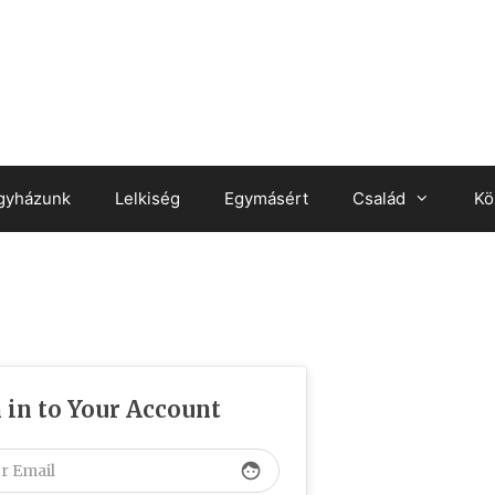
gyházunk
Lelkiség
Egymásért
Család
Kö
 in to Your Account
face