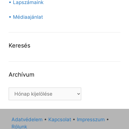
• Lapszámaink
• Médiaajánlat
Keresés
Archívum
Archívum
Adatvédelem
•
Kapcsolat
•
Impresszum
•
Rólunk