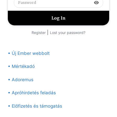
visibility
|
Register
Lost your password?
• Új Ember webbolt
• Mértékadó
• Adoremus
• Apróhirdetés feladás
• Előfizetés és támogatás