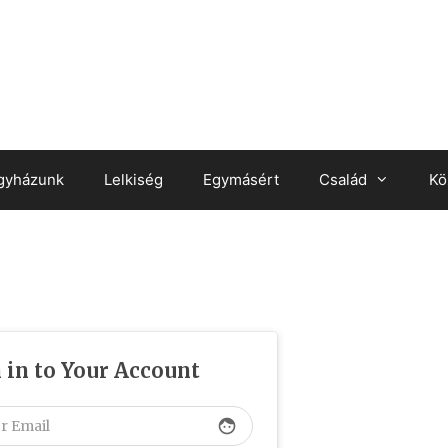
gyházunk
Lelkiség
Egymásért
Család
Kö
 in to Your Account
face