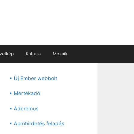
zelkép
Kultúra
Mozaik
• Új Ember webbolt
• Mértékadó
• Adoremus
• Apróhirdetés feladás