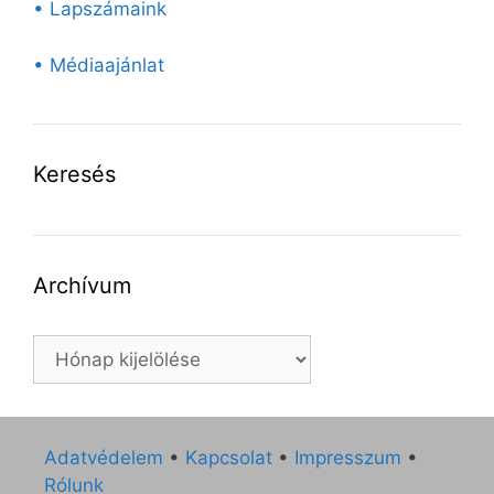
• Lapszámaink
• Médiaajánlat
Keresés
Archívum
Archívum
Adatvédelem
•
Kapcsolat
•
Impresszum
•
Rólunk