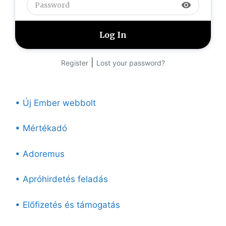
visibility
|
Register
Lost your password?
• Új Ember webbolt
• Mértékadó
• Adoremus
• Apróhirdetés feladás
• Előfizetés és támogatás