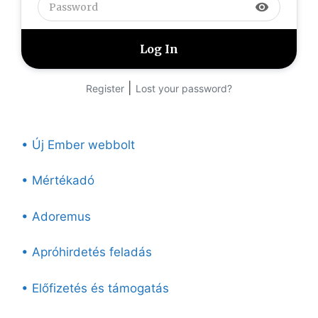
visibility
|
Register
Lost your password?
• Új Ember webbolt
• Mértékadó
• Adoremus
• Apróhirdetés feladás
• Előfizetés és támogatás