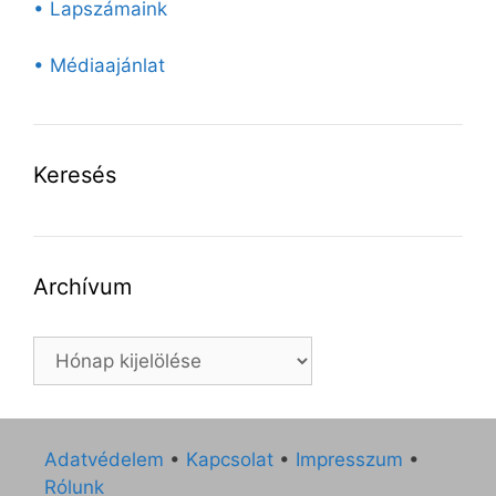
• Lapszámaink
• Médiaajánlat
Keresés
Archívum
Archívum
Adatvédelem
•
Kapcsolat
•
Impresszum
•
Rólunk