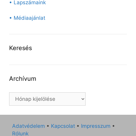
• Lapszámaink
• Médiaajánlat
Keresés
Archívum
Archívum
Adatvédelem
•
Kapcsolat
•
Impresszum
•
Rólunk