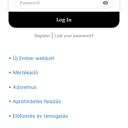
visibility
|
Register
Lost your password?
• Új Ember webbolt
• Mértékadó
• Adoremus
• Apróhirdetés feladás
• Előfizetés és támogatás