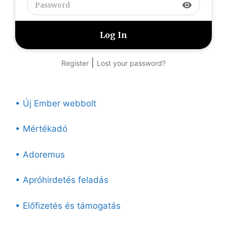
visibility
|
Register
Lost your password?
• Új Ember webbolt
• Mértékadó
• Adoremus
• Apróhirdetés feladás
• Előfizetés és támogatás