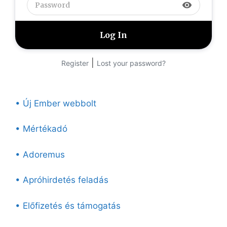
visibility
|
Register
Lost your password?
• Új Ember webbolt
• Mértékadó
• Adoremus
• Apróhirdetés feladás
• Előfizetés és támogatás