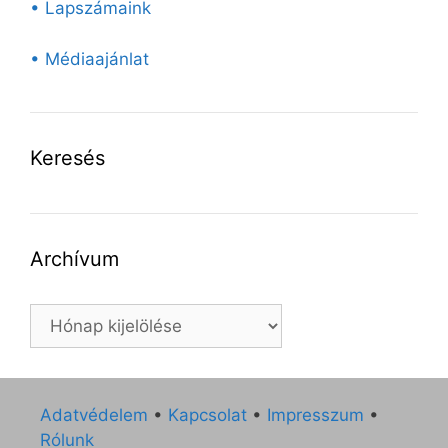
• Lapszámaink
• Médiaajánlat
Keresés
Archívum
Archívum
Adatvédelem
•
Kapcsolat
•
Impresszum
•
Rólunk