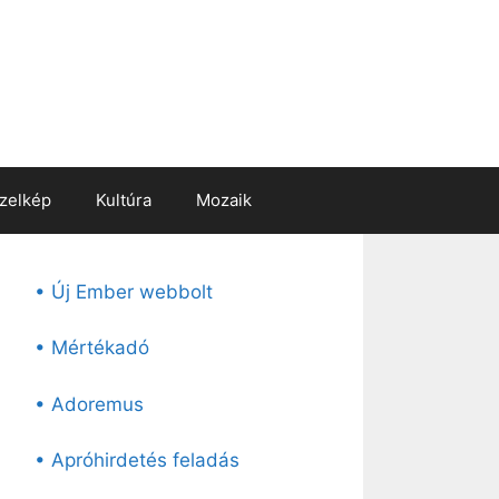
zelkép
Kultúra
Mozaik
• Új Ember webbolt
• Mértékadó
• Adoremus
• Apróhirdetés feladás