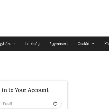
gyházunk
Lelkiség
Egymásért
Család
Kö
 in to Your Account
face