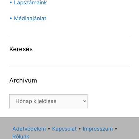
• Lapszámaink
• Médiaajánlat
Keresés
Archívum
Archívum
Adatvédelem
•
Kapcsolat
•
Impresszum
•
Rólunk