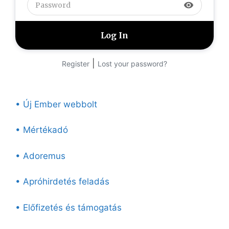
visibility
|
Register
Lost your password?
• Új Ember webbolt
• Mértékadó
• Adoremus
• Apróhirdetés feladás
• Előfizetés és támogatás