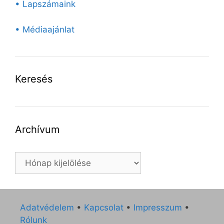
• Lapszámaink
• Médiaajánlat
Keresés
Archívum
Archívum
Adatvédelem
•
Kapcsolat
•
Impresszum
•
Rólunk