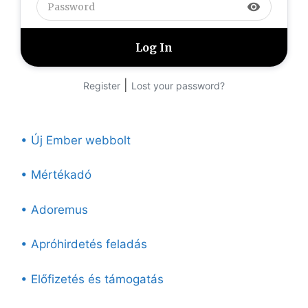
visibility
|
Register
Lost your password?
• Új Ember webbolt
• Mértékadó
• Adoremus
• Apróhirdetés feladás
• Előfizetés és támogatás