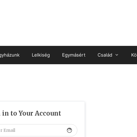
gyházunk
Lelkiség
Egymásért
Család
Kö
 in to Your Account
face