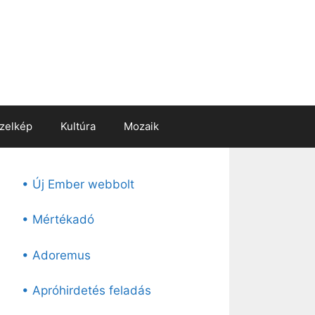
zelkép
Kultúra
Mozaik
• Új Ember webbolt
• Mértékadó
• Adoremus
• Apróhirdetés feladás