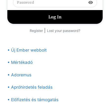
visibility
|
Register
Lost your password?
• Új Ember webbolt
• Mértékadó
• Adoremus
• Apróhirdetés feladás
• Előfizetés és támogatás