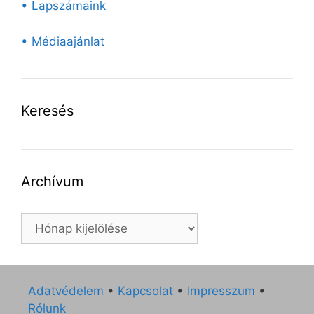
• Lapszámaink
• Médiaajánlat
Keresés
Archívum
Archívum
Adatvédelem
•
Kapcsolat
•
Impresszum
•
Rólunk