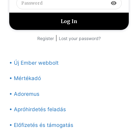
visibility
|
Register
Lost your password?
• Új Ember webbolt
• Mértékadó
• Adoremus
• Apróhirdetés feladás
• Előfizetés és támogatás