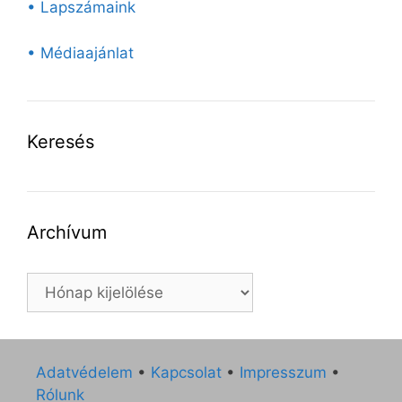
• Lapszámaink
• Médiaajánlat
Keresés
Archívum
Archívum
Adatvédelem
•
Kapcsolat
•
Impresszum
•
Rólunk