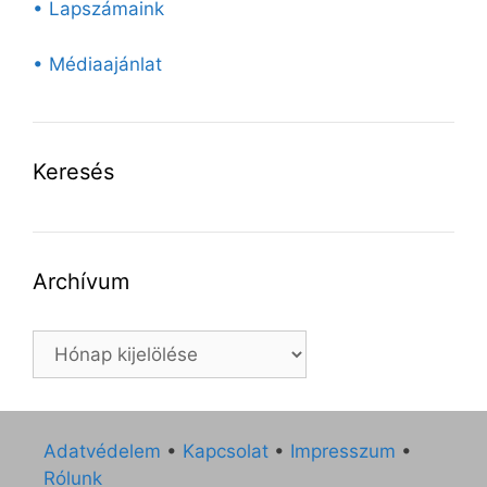
• Lapszámaink
• Médiaajánlat
Keresés
Archívum
Archívum
Adatvédelem
•
Kapcsolat
•
Impresszum
•
Rólunk