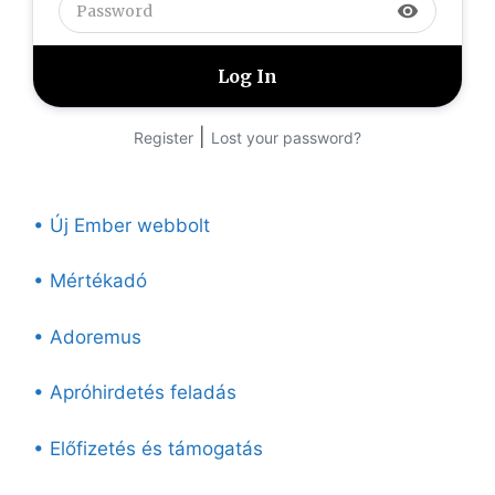
visibility
|
Register
Lost your password?
• Új Ember webbolt
• Mértékadó
• Adoremus
• Apróhirdetés feladás
• Előfizetés és támogatás