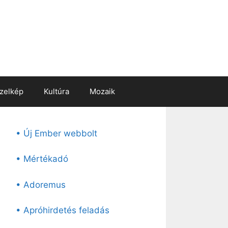
zelkép
Kultúra
Mozaik
• Új Ember webbolt
• Mértékadó
• Adoremus
• Apróhirdetés feladás