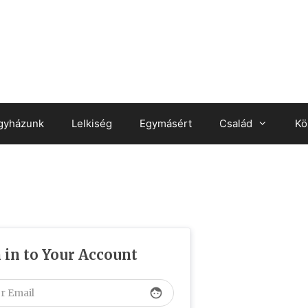
gyházunk
Lelkiség
Egymásért
Család
Kö
 in to Your Account
face