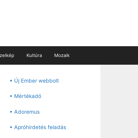
zelkép
Kultúra
Mozaik
• Új Ember webbolt
• Mértékadó
• Adoremus
• Apróhirdetés feladás