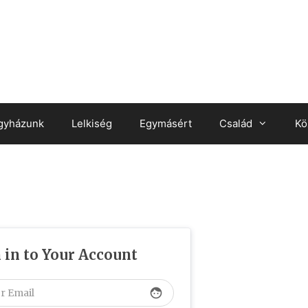
gyházunk
Lelkiség
Egymásért
Család
Kö
 in to Your Account
face