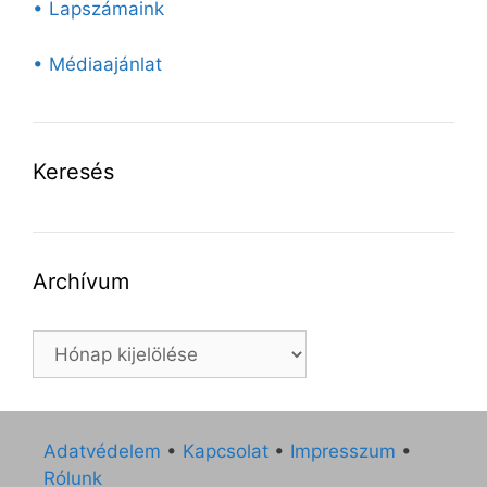
• Lapszámaink
• Médiaajánlat
Keresés
Archívum
Archívum
Adatvédelem
•
Kapcsolat
•
Impresszum
•
Rólunk