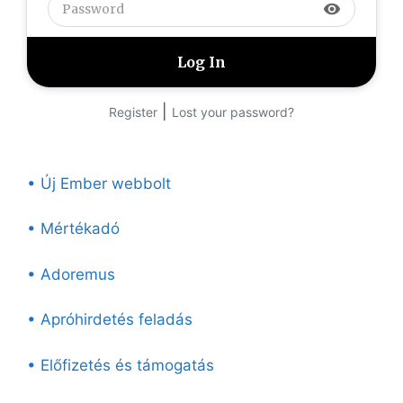
visibility
|
Register
Lost your password?
• Új Ember webbolt
• Mértékadó
• Adoremus
• Apróhirdetés feladás
• Előfizetés és támogatás