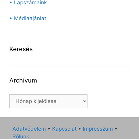
• Lapszámaink
• Médiaajánlat
Keresés
Archívum
Archívum
Adatvédelem
•
Kapcsolat
•
Impresszum
•
Rólunk