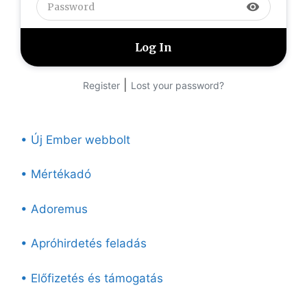
visibility
|
Register
Lost your password?
• Új Ember webbolt
• Mértékadó
• Adoremus
• Apróhirdetés feladás
• Előfizetés és támogatás