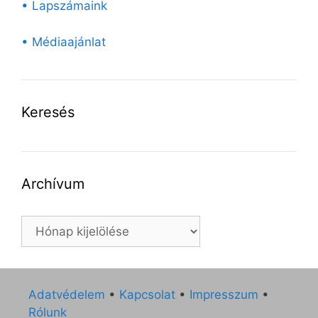
• Lapszámaink
• Médiaajánlat
Keresés
Archívum
Archívum
Adatvédelem
•
Kapcsolat
•
Impresszum
•
Rólunk