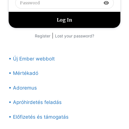
visibility
|
Register
Lost your password?
• Új Ember webbolt
• Mértékadó
• Adoremus
• Apróhirdetés feladás
• Előfizetés és támogatás