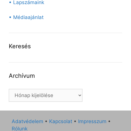
• Lapszámaink
• Médiaajánlat
Keresés
Archívum
Archívum
Adatvédelem
•
Kapcsolat
•
Impresszum
•
Rólunk