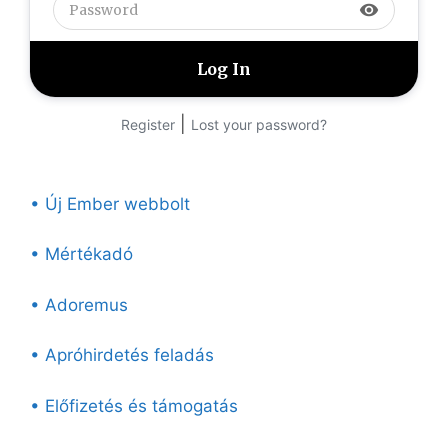
visibility
|
Register
Lost your password?
• Új Ember webbolt
• Mértékadó
• Adoremus
• Apróhirdetés feladás
• Előfizetés és támogatás