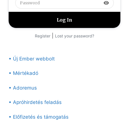
visibility
|
Register
Lost your password?
• Új Ember webbolt
• Mértékadó
• Adoremus
• Apróhirdetés feladás
• Előfizetés és támogatás