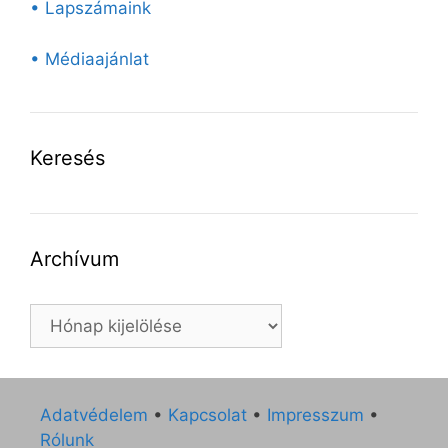
• Lapszámaink
• Médiaajánlat
Keresés
Archívum
Archívum
Adatvédelem
•
Kapcsolat
•
Impresszum
•
Rólunk