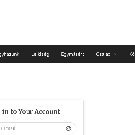
gyházunk
Lelkiség
Egymásért
Család
Kö
 in to Your Account
face