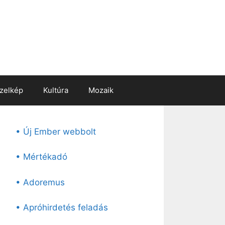
zelkép
Kultúra
Mozaik
• Új Ember webbolt
• Mértékadó
• Adoremus
• Apróhirdetés feladás