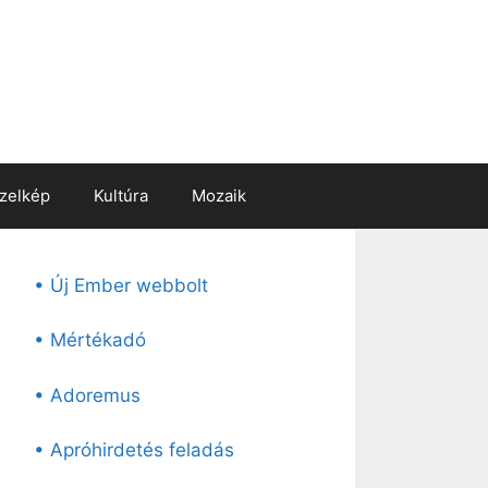
zelkép
Kultúra
Mozaik
• Új Ember webbolt
• Mértékadó
• Adoremus
• Apróhirdetés feladás