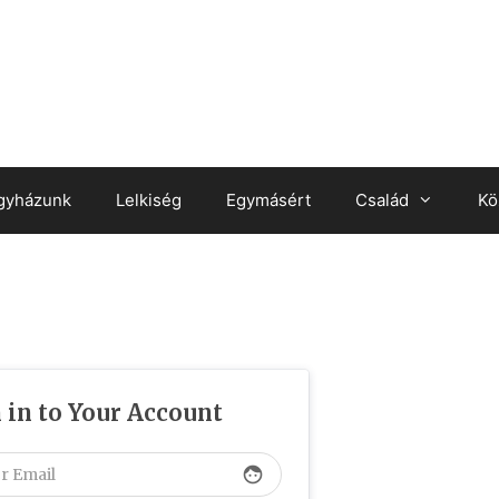
gyházunk
Lelkiség
Egymásért
Család
Kö
 in to Your Account
face