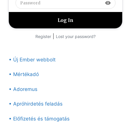
visibility
|
Register
Lost your password?
• Új Ember webbolt
• Mértékadó
• Adoremus
• Apróhirdetés feladás
• Előfizetés és támogatás