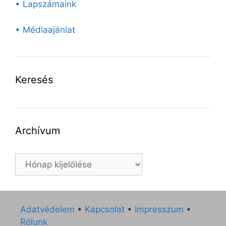
• Lapszámaink
• Médiaajánlat
Keresés
Archívum
Archívum
Adatvédelem
•
Kapcsolat
•
Impresszum
•
Rólunk