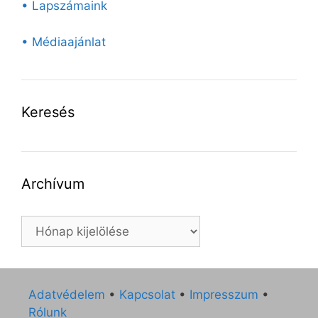
• Lapszámaink
• Médiaajánlat
Keresés
Archívum
Archívum
Adatvédelem
•
Kapcsolat
•
Impresszum
•
Rólunk