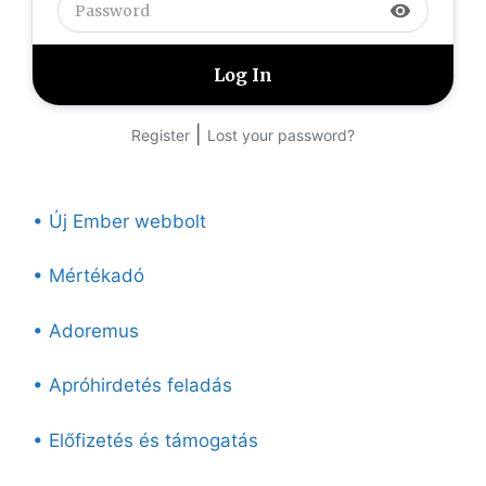
visibility
|
Register
Lost your password?
• Új Ember webbolt
• Mértékadó
• Adoremus
• Apróhirdetés feladás
• Előfizetés és támogatás