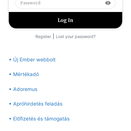
visibility
|
Register
Lost your password?
• Új Ember webbolt
• Mértékadó
• Adoremus
• Apróhirdetés feladás
• Előfizetés és támogatás