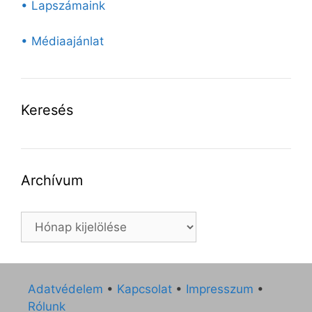
• Lapszámaink
• Médiaajánlat
Keresés
Archívum
Archívum
Adatvédelem
•
Kapcsolat
•
Impresszum
•
Rólunk