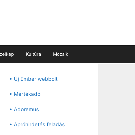
zelkép
Kultúra
Mozaik
• Új Ember webbolt
• Mértékadó
• Adoremus
• Apróhirdetés feladás