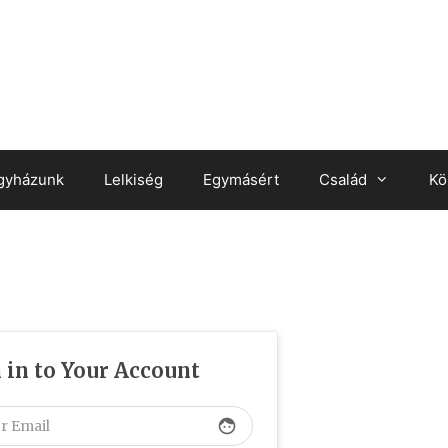
gyházunk
Lelkiség
Egymásért
Család
Kö
 in to Your Account
face