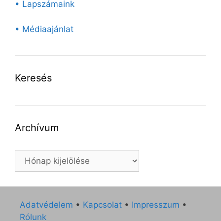
• Lapszámaink
• Médiaajánlat
Keresés
Archívum
Archívum
Adatvédelem
•
Kapcsolat
•
Impresszum
•
Rólunk