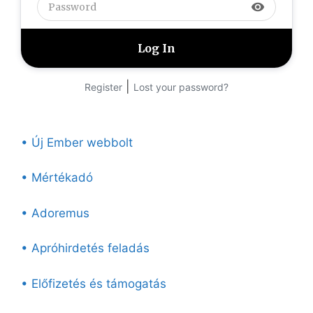
visibility
|
Register
Lost your password?
• Új Ember webbolt
• Mértékadó
• Adoremus
• Apróhirdetés feladás
• Előfizetés és támogatás