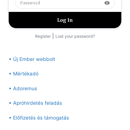
visibility
|
Register
Lost your password?
• Új Ember webbolt
• Mértékadó
• Adoremus
• Apróhirdetés feladás
• Előfizetés és támogatás