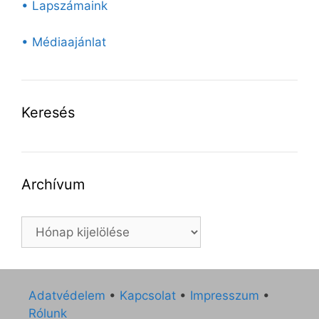
• Lapszámaink
• Médiaajánlat
Keresés
Archívum
Archívum
Adatvédelem
•
Kapcsolat
•
Impresszum
•
Rólunk