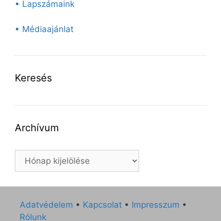
• Lapszámaink
• Médiaajánlat
Keresés
Archívum
Archívum
Adatvédelem
•
Kapcsolat
•
Impresszum
•
Rólunk