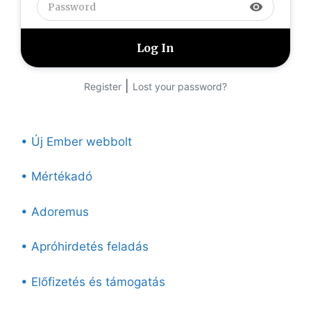
visibility
|
Register
Lost your password?
• Új Ember webbolt
• Mértékadó
• Adoremus
• Apróhirdetés feladás
• Előfizetés és támogatás