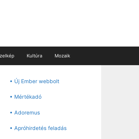
zelkép
Kultúra
Mozaik
• Új Ember webbolt
• Mértékadó
• Adoremus
• Apróhirdetés feladás