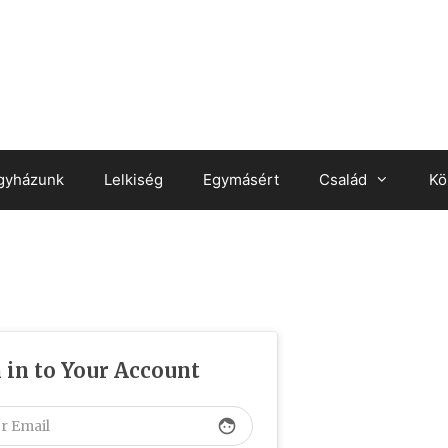
gyházunk
Lelkiség
Egymásért
Család
Kö
 in to Your Account
face