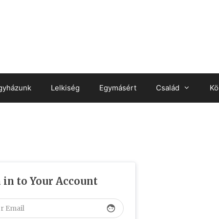
gyházunk
Lelkiség
Egymásért
Család
Kö
 in to Your Account
face