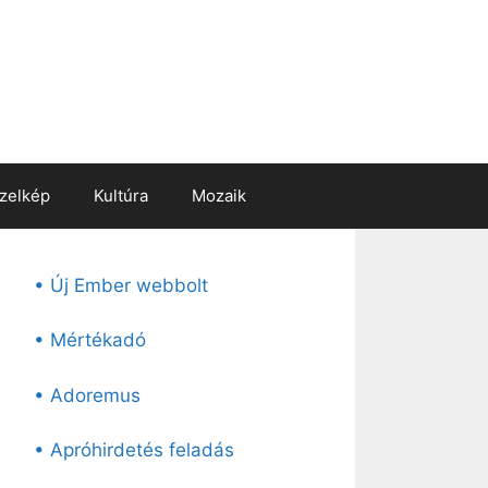
zelkép
Kultúra
Mozaik
• Új Ember webbolt
• Mértékadó
• Adoremus
• Apróhirdetés feladás