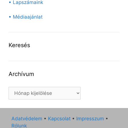
• Lapszámaink
• Médiaajánlat
Keresés
Archívum
Archívum
Adatvédelem
•
Kapcsolat
•
Impresszum
•
Rólunk