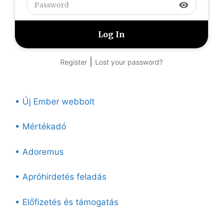
visibility
|
Register
Lost your password?
• Új Ember webbolt
• Mértékadó
• Adoremus
• Apróhirdetés feladás
• Előfizetés és támogatás