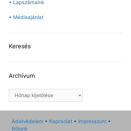
• Lapszámaink
• Médiaajánlat
Keresés
Archívum
Archívum
Adatvédelem
•
Kapcsolat
•
Impresszum
•
Rólunk