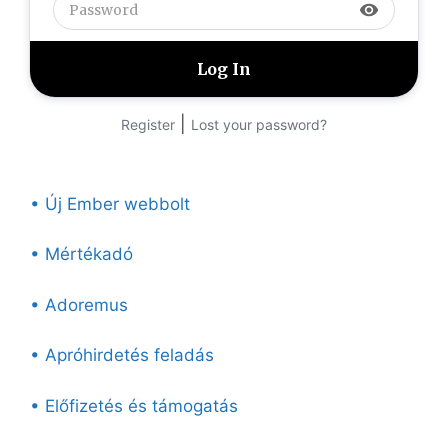
visibility
|
Register
Lost your password?
• Új Ember webbolt
• Mértékadó
• Adoremus
• Apróhirdetés feladás
• Előfizetés és támogatás