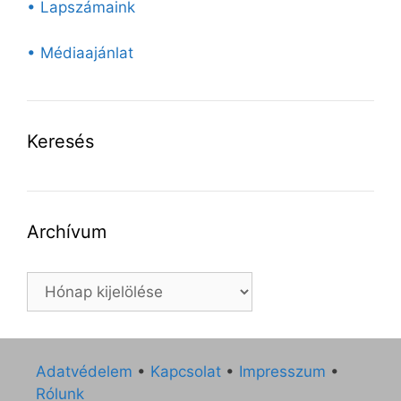
• Lapszámaink
• Médiaajánlat
Keresés
Archívum
Archívum
Adatvédelem
•
Kapcsolat
•
Impresszum
•
Rólunk