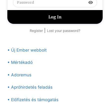
visibility
|
Register
Lost your password?
• Új Ember webbolt
• Mértékadó
• Adoremus
• Apróhirdetés feladás
• Előfizetés és támogatás