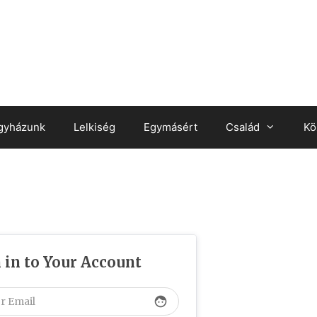
gyházunk
Lelkiség
Egymásért
Család
Kö
 in to Your Account
face