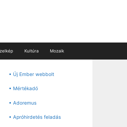
zelkép
Kultúra
Mozaik
• Új Ember webbolt
• Mértékadó
• Adoremus
• Apróhirdetés feladás